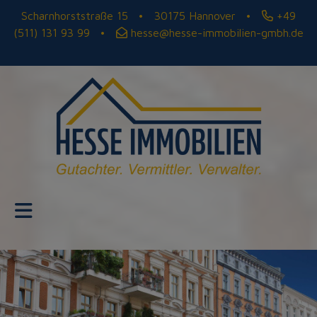
Scharnhorststraße 15 • 30175 Hannover •
+49
(511) 131 93 99
•
hesse@hesse-immobilien-gmbh.de