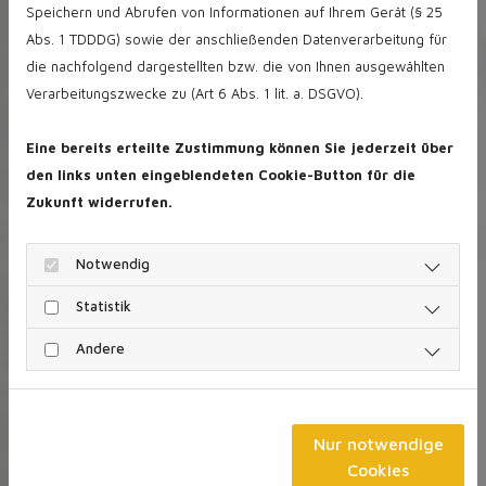
Objektunterlagen
Speichern und Abrufen von Informationen auf Ihrem Gerät (§ 25
Abs. 1 TDDDG) sowie der anschließenden Datenverarbeitung für
ggf. Beschaffung fehlender Unterlagen oder
entsprechende Behördengänge
die nachfolgend dargestellten bzw. die von Ihnen ausgewählten
Verarbeitungszwecke zu (Art 6 Abs. 1 lit. a. DSGVO).
Ermittlung des marktgerechten Kaufpreises bzw.
Mietpreises
Eine bereits erteilte Zustimmung können Sie jederzeit über
ggf. führen wir für Sie leichte Renovierungen durch
den links unten eingeblendeten Cookie-Button für die
oder vermitteln an einen Fachbetrieb
Zukunft widerrufen.
Notwendig
Statistik
Vermittlung:
Andere
Auswahl der richtigen Werbemedien
Erstellung eines modernen aussagefähigen Exposés
Nur notwendige
Cookies
Abgleich unserer vorgemerkten Kaufgesuche mit