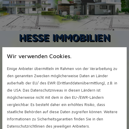
HESSE IMMOBILIEN
Wir verwenden Cookies.
Sie benötigen einen Immobiliengutachter,
Einige Anbieter übermitteln im Rahmen von der Verarbeitung zu
möchten Ihre Immobilie verkaufen oder vermieten,
den genannten Zwecken möglicherweise Daten an Länder
suchen einen Immobilienverwalter oder haben
außerhalb der EU/ des EWR (Drittlanddatenübermittlung), z.B. in
Beratungsbedarf in einer
die USA. Das Datenschutzniveau in diesen Ländern ist
Immobilienangelegenheit?
möglicherweise nicht mit dem in den EU-/EWR-Ländern
Dann haben Sie mit „HESSE IMMOBILIEN –
vergleichbar. Es besteht daher ein erhöhtes Risiko, dass
Gutachter. Vermittler. Verwalter.“ den richtigen
staatliche Behörden auf diese Daten zugreifen können. Weitere
Partner an Ihrer Seite!
Informationen zu Sicherheitsgarantien finden Sie in den
Datenschutzrichtlinien des jeweiligen Anbieters.