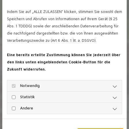
Indem Sie auf „ALLE ZULASSEN" klicken, stimmen Sie sowohl dem
Speichern und Abrufen von Informationen auf Ihrem Gerät (§ 25
Abs. 1 TDDDG) sowie der anschließenden Datenverarbeitung für
Über uns
die nachfolgend dargestellten bzw. die von Ihnen ausgewählten
Verarbeitungszwecke zu (Art 6 Abs. 1 lit. a. DSGVO).
Die HESSE IMMOBILIEN GmbH
Eine bereits erteilte Zustimmung können Sie jederzeit über
hat Ihren Sitz in Hannover und
den links unten eingeblendeten Cookie-Button für die
wurde durch den
Zukunft widerrufen.
geschäftsführenden
Gesellschafter
Dipl.-Kfm. Toni
Hesse
gegründet. Herr Hesse
Notwendig
ist geprüfter Sachverständiger
Statistik
für Immobilienbewertung
(Eipos) und seit dem Jahr 2000 in der Immobilienbranche
Andere
tätig. Die HESSE IMMOBILIEN GmbH ist
schwerpunktmäßig in
Hannover und der Region
tätig.