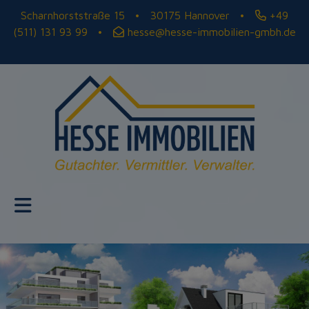
Scharnhorststraße 15 • 30175 Hannover •
+49
(511) 131 93 99
•
hesse@hesse-immobilien-gmbh.de